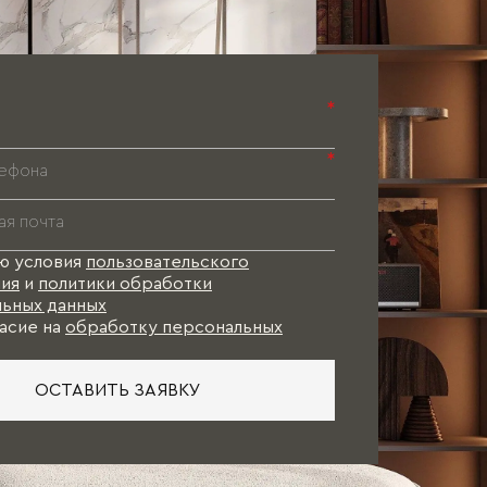
Паспорт 
Паспорт 
Паспорт 
*
*
ю условия
пользовательского
ия
и
политики обработки
ьных данных
асие на
обработку персональных
ОСТАВИТЬ ЗАЯВКУ