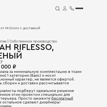
ь от Mr.Doors с доставкой
антии | Собственное производство
АН RIFLESSO,
ЕНЫЙ
27
 000 ₽
азана за минимальную комплектацию в ткани
ии) 1 категории (Basic) и носит
ионный характер, не является офертой.
ь сборки и доставки рассчитывается
.
циалисты подберут идеальное решение
енное этим проектом специально для
нтерьера. Просто закажите
бесплатный
се остальное сделают дизайнеры-
оналы.