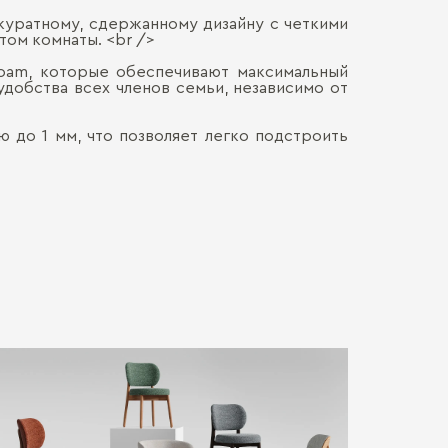
ккуратному, сдержанному дизайну с четкими
Цвет опор:
том комнаты. <br />
Наличными
ДОСТАВКА 
Онлайн, н
Бельевой ящи
Foam, которые обеспечивают максимальный
Безналич
добства всех членов семьи, независимо от
Воспольз
:
ПЕРЕЕЗД В
Для нас в
только со
 до 1 мм, что позволяет легко подстроить
Материал оби
каждой де
СБОРКА
Мы готовы
Хрупкие э
Декор Ткани:
Обычно э
позволит 
мебель. Ц
доставля
Каркас:
Сборка о
вашем на
гарантир
Больше прив
:
особенно
удалённос
стоимост
правило, 
транспорт
монтажа.