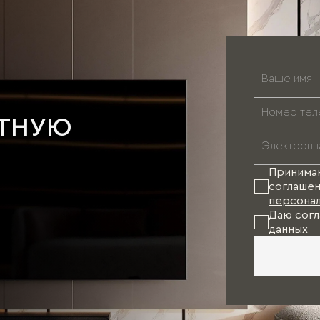
АТНУЮ
Принима
соглашен
персонал
Даю согл
данных