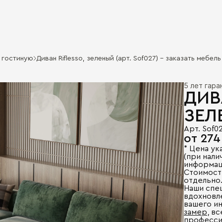
в гостиную
Диван Riflesso, зеленый (арт. Sof027) - заказать мебел
5 лет гар
ДИВ
ЗЕЛ
Арт. Sof0
от 274
* Цена ук
(при налич
информац
Стоимост
отдельно
Наши спе
вдохновл
вашего и
замер
, в
професси