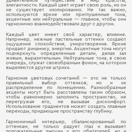
удивительное путешествие в мир красоты,
элегантности. Каждый цвет играет свою роль, но он
не существует изолированно. Не так важно,
используются яркие или приглушенные тона,
акцентные или нейтральные — главное, чтобы они
гармонично взаимодействовали друг с другом.
Каждый цвет имеет свой характер, влияние.
Например, нежные пастельные оттенки создают
ощущение спокойствия, умиротворения. Яркие
придают динамику, энергию. Акцентные тона могут
подчеркнуть определенные детали, делая зал
живым, выразительным. Нейтральные тона, в свою
очередь, служат своеобразным фоном, на котором
выделяются другие штрихи.
Гармония цветовых сочетаний — это не только
правильный выбор оттенков, но и их
распределение по помещению. Разнообразные
акценты могут быть расставлены таким образом,
чтобы равномерно заполнить пространство, не
перегружая его, не вызывая дискомфорт.
Использование градиентов может создать плавные
переходы, придающие пространству глубину.
Гармоничный интерьер, сбалансированный по
оттенкам, не только радует глаз и вызывает
положительные эмоции у его обитателей, но и