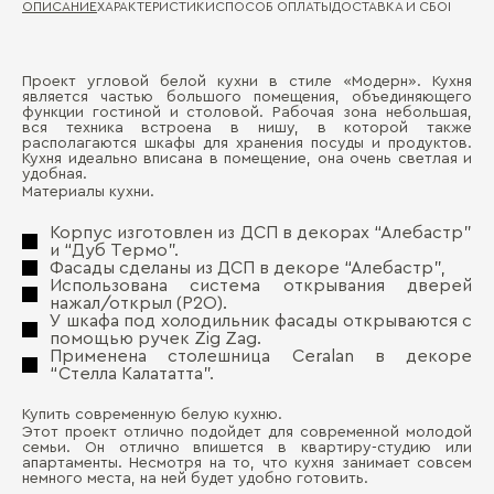
ОПИСАНИЕ
ХАРАКТЕРИСТИКИ
СПОСОБ ОПЛАТЫ
ДОСТАВКА И СБОРКА
ГА
Проект угловой белой кухни в стиле «Модерн». Кухня
Ма
является частью большого помещения, объединяющего
Д
функции гостиной и столовой. Рабочая зона небольшая,
вся техника встроена в нишу, в которой также
Де
располагаются шкафы для хранения посуды и продуктов.
П
Кухня идеально вписана в помещение, она очень светлая и
Ма
удобная.
Материалы кухни.
Де
Корпус изготовлен из ДСП в декорах “Алебастр”
Ст
и “Дуб Термо”.
Фасады сделаны из ДСП в декоре “Алебастр”,
Де
Использована система открывания дверей
нажал/открыл (Р2О).
У шкафа под холодильник фасады открываются с
помощью ручек Zig Zag.
Бо
Применена столешница Ceralan в декоре
“Стелла Калататта”.
Купить современную белую кухню.
Этот проект отлично подойдет для современной молодой
семьи. Он отлично впишется в квартиру-студию или
апартаменты. Несмотря на то, что кухня занимает совсем
немного места, на ней будет удобно готовить.