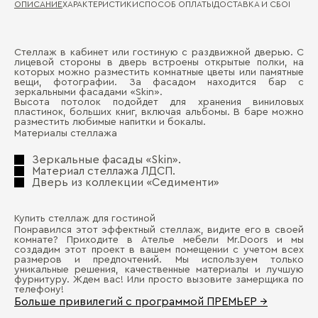
ОПИСАНИЕ
ХАРАКТЕРИСТИКИ
СПОСОБ ОПЛАТЫ
ДОСТАВКА И СБОРКА
ГА
Стеллаж в кабинет или гостиную с раздвижной дверью. С
Ма
лицевой стороны в дверь встроены открытые полки, на
Д
которых можно разместить комнатные цветы или памятные
вещи, фотографии. За фасадом находится бар с
Зе
зеркальными фасадами «Skin».
П
Высота потолок подойдет для хранения виниловых
Ко
пластинок, больших книг, включая альбомы. В баре можно
разместить любимые напитки и бокалы.
Материалы стеллажа
Зеркальные фасады «Skin».
Материал стеллажа ЛДСП.
Дверь из коллекции «Седименти»
Купить стеллаж для гостиной
Бо
Понравился этот эффектный стеллаж, видите его в своей
комнате? Приходите в Ателье мебели Mr.Doors и мы
создадим этот проект в вашем помещении с учетом всех
размеров и предпочтений. Мы используем только
уникальные решения, качественные материалы и лучшую
фурнитуру. Ждем вас! Или просто вызовите замерщика по
телефону!
Больше привилегий с программой ПРЕМЬЕР →