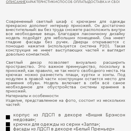
ОПИСАНИЕ
ХАРАКТЕРИСТИКИ
СПОСОБ ОПЛАТЫ
ДОСТАВКА И СБОРКА
ГА
Современный светлый шкаф с крючками для одежды
Ма
прекрасно дополнит интерьер прихожей. Он достаточно
Д
вместительный: вы без труда сможете расположить внутри
все необходимые вещи. Благодаря лаконичному дизайну
Де
модель подойдёт для небольших помещений. Она имеет
П
гладкие фасады без ручек. Дверцы открываются с
Де
помощью нажатия (используется система P2O). Такая
конструкция не имеет выступающих частей и выглядит
довольно компактной.
Светлый декор позволяет визуально расширить
пространство. Это важное преимущество, поскольку в
прихожей, как правило, не так много свободного места. На
крючках можно разместить плащи, куртки и зонты. Под
модулем в правой части конструкции остается место для
хранения обуви. Модель включает в себя всё самое
необходимое для обустройства системы хранения в
прихожей.
Бо
Материалы и особенности
Изделие, представленное на фото, состоит из нескольких
частей:
корпус из ЛДСП в декоре «Вишня Брэнсон
медовая»;
крючки для одежды из серии «Заппа»;
фасады из ЛДСП в декоре «Белый Премьер»