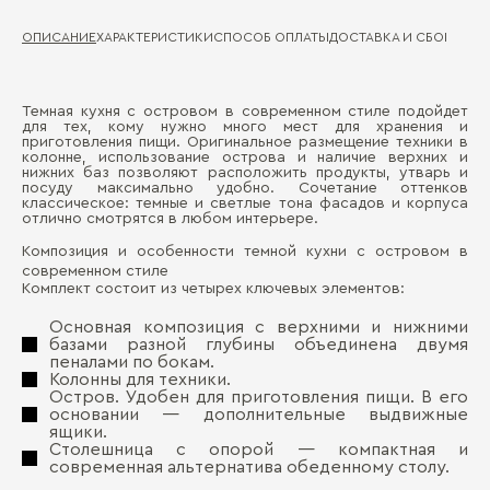
ОПИСАНИЕ
ХАРАКТЕРИСТИКИ
СПОСОБ ОПЛАТЫ
ДОСТАВКА И СБОРКА
ГА
Темная кухня с островом в современном стиле подойдет
Ма
для тех, кому нужно много мест для хранения и
Д
приготовления пищи. Оригинальное размещение техники в
колонне, использование острова и наличие верхних и
Де
нижних баз позволяют расположить продукты, утварь и
П
посуду максимально удобно. Сочетание оттенков
Де
классическое: темные и светлые тона фасадов и корпуса
отлично смотрятся в любом интерьере.
Ст
Композиция и особенности темной кухни с островом в
современном стиле
Комплект состоит из четырех ключевых элементов:
Основная композиция с верхними и нижними
базами разной глубины объединена двумя
пеналами по бокам.
Бо
Колонны для техники.
Остров. Удобен для приготовления пищи. В его
основании — дополнительные выдвижные
ящики.
Столешница с опорой — компактная и
современная альтернатива обеденному столу.