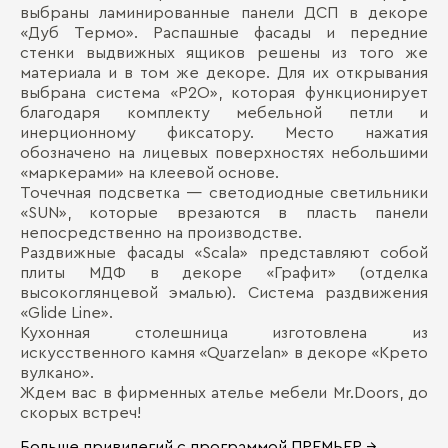
выбраны ламинированные панели ДСП в декоре
«Дуб Термо». Распашные фасады и передние
стенки выдвижных ящиков решены из того же
материала и в том же декоре. Для их открывания
выбрана система «Р2О», которая функционирует
благодаря комплекту мебельной петли и
инерционному фиксатору. Место нажатия
обозначено на лицевых поверхностях небольшими
«маркерами» на клеевой основе.
Точечная подсветка — светодиодные светильники
«SUN», которые врезаются в пласть панели
непосредственно на производстве.
Раздвижные фасады «Scala» представляют собой
плиты МДФ в декоре «Графит» (отделка
высокоглянцевой эмалью). Система раздвижения
«Glide Line».
Кухонная столешница изготовлена из
искусственного камня «Quarzelan» в декоре «Крето
вулкано».
Ждем вас в фирменных ателье мебели Mr.Doors, до
скорых встреч!
Больше привилегий с программой ПРЕМЬЕР →