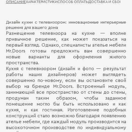
ОПИСАНИЕ
ХАРАКТЕРИСТИКИ
СПОСОБ ОПЛАТЫ
ДОСТАВКА И СБОРКА
ГА
Дизайн кухни с телевизором: инновационные интерьерные
Ма
Д
решения для вашего дома
Размещение телевизора на кухне — вполне
Де
привычное решение, как может показаться на
П
первый взгляд. Однако, специалисты ателье мебели
Ст
Mr.Doors готовы предложить вам совершенно
новые варианты для оформления жилого
пространства.
Кухня с телевизором (дизайн и фото — результат
работы наших дизайнеров) может выглядеть
совершенно по-новому, если вы остановите свой
выбор на бренде Mr.Doors. Встроенный модуль,
занимающий все пространство от стены до стены,
Бо
продуман таким образом, чтобы заданное
помещение могло бы быть использовано и как
кухня, и как гостиная. Изготовление подобных
конструкций стало возможно благодаря появлению
ателье мебели, где каждый модуль производится на
высокоточном производстве по индивидуальному