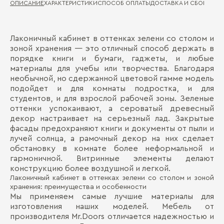
ОПИСАНИЕ
ХАРАКТЕРИСТИКИ
СПОСОБ ОПЛАТЫ
ДОСТАВКА И СБОРКА
ГА
Лаконичный кабинет в оттенках зелени со столом и
Ма
Д
зоной хранения — это отличный способ держать в
порядке книги и бумаги, гаджеты, и любые
Ма
фа
П
материалы для учебы или творчества. Благодаря
необычной, но сдержанной цветовой гамме модель
Ст
подойдет и для комнаты подростка, и для
студентов, и для взрослой рабочей зоны. Зеленые
Ви
оттенки успокаивают, а сероватый древесный
декор настраивает на серьезный лад. Закрытые
фасады предохраняют книги и документы от пыли и
лучей солнца, а рамочный декор на них сделает
обстановку в комнате более неформальной и
гармоничной. Витринные элементы делают
Бо
конструкцию более воздушной и легкой.
Лаконичный кабинет в оттенках зелени со столом и зоной
хранения: преимущества и особенности
Мы применяем самые лучшие материалы для
изготовления наших моделей. Мебель от
производителя Mr.Doors отличается надежностью и