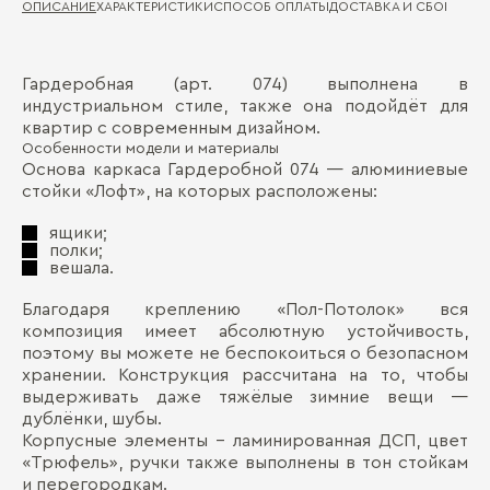
ОПИСАНИЕ
ХАРАКТЕРИСТИКИ
СПОСОБ ОПЛАТЫ
ДОСТАВКА И СБОРКА
ГА
Гардеробная (арт. 074) выполнена в
Ма
Д
индустриальном стиле, также она подойдёт для
квартир с современным дизайном.
Де
П
Особенности модели и материалы
Ма
Основа каркаса Гардеробной 074 — алюминиевые
стойки «Лофт», на которых расположены:
Де
ящики;
полки;
вешала.
Благодаря креплению «Пол-Потолок» вся
композиция имеет абсолютную устойчивость,
Бо
поэтому вы можете не беспокоиться о безопасном
хранении. Конструкция рассчитана на то, чтобы
выдерживать даже тяжёлые зимние вещи —
дублёнки, шубы.
Корпусные элементы – ламинированная ДСП, цвет
«Трюфель», ручки также выполнены в тон стойкам
и перегородкам.