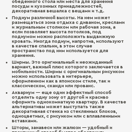
обеденного стола или места для хранения
посуды и кухонных принадлежностей,
декоративная вешалка с вещами и т.д.
Подиум различной высоты. На нем может
размещаться зона отдыха с диваном, креслами
и журнальным столиком или рабочая зона, а
если позволяет высота потолков, под
подиумом можно расположить выдвижную
кровать. Иногда подиум, напротив, используют
в качестве спальни, в этом случае
пространство под ним используется для
хранения.
Ширмы. Это оригинальный и неожиданный
вариант, важный плюс которого заключается в
мобильности. Ширмы с оригинальным рисунком
можно использовать в интерьере,
оформленном как в японском стиле, так и
классическом, сканди или прованс.
Аквариум ― еще один эффектный способ
отделить одну зону от другой и красиво
оформить однокомнатную квартиру. В качестве
альтернативы может выступать также
декоративная стенка из стеклянных блоков,
одноцветных, с рисунком или с вплавленными
вставками.
Шторы, занавеси или жалюзи ― удобный и