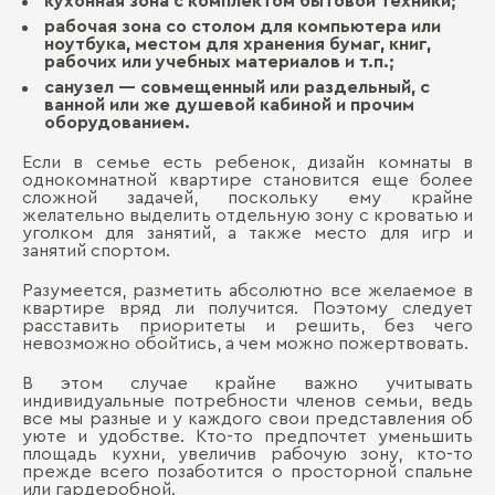
кухонная зона с комплектом бытовой техники;
рабочая зона со столом для компьютера или
ноутбука, местом для хранения бумаг, книг,
рабочих или учебных материалов и т.п.;
санузел ― совмещенный или раздельный, с
ванной или же душевой кабиной и прочим
оборудованием.
Если в семье есть ребенок, дизайн комнаты в
однокомнатной квартире становится еще более
сложной задачей, поскольку ему крайне
желательно выделить отдельную зону с кроватью и
уголком для занятий, а также место для игр и
занятий спортом.
Разумеется, разметить абсолютно все желаемое в
квартире вряд ли получится. Поэтому следует
расставить приоритеты и решить, без чего
невозможно обойтись, а чем можно пожертвовать.
В этом случае крайне важно учитывать
индивидуальные потребности членов семьи, ведь
все мы разные и у каждого свои представления об
уюте и удобстве. Кто-то предпочтет уменьшить
площадь кухни, увеличив рабочую зону, кто-то
прежде всего позаботится о просторной спальне
или гардеробной.